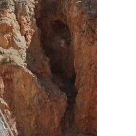
Los metalíferos generaron 75% de las
exportaciones mineras argentinas
El oro y la plata volvieron a liderar el
ingreso de divisas del sector durante el
primer semestre de 2026. Aunque el litio
registró un fuerte crecimiento, los
minerales metalíferos continúan siendo
el principal motor de las exportaciones
mineras del país. Las exportaciones
mineras argentinas alcanzaron un récord
histórico durante el primer semestre de
2026 al totalizar USD 4.742 millones, lo
que representó un crecimiento interanual
del 74,4%, según el último informe de la
Dir