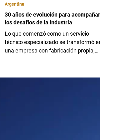
compañía. La búsqueda corresponde al
puesto de Operadores/as de Equipos
Fuerza Minera
hace 23 horas
Argentina
30 años de evolución para acompañar
los desafíos de la industria
Lo que comenzó como un servicio
técnico especializado se transformó en
una empresa con fabricación propia,
desarrollo tecnológico y soluciones
adaptadas a algunas de las industrias
más exigentes. A tres décadas de sus
inicios, Básculas Casado repasa el
camino recorrido y los valores que
impulsaron su crecimiento. En marzo de