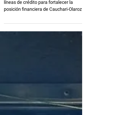
financiamiento por USD 220 millones
Lithium Argentina cerró dos nuevas
líneas de crédito para fortalecer la
posición financiera de Cauchari-Olaroz y
avanzar con la segunda etapa de
expansión, que prevé incrementar en
45.000 toneladas anuales la capacidad
de producción de carbonato de litio. El
financiamiento fue obtenido a través de
Minera Exar S.A., operadora del
yacimiento, y está compuesto por dos
líneas de crédito no garantizadas. La
primera, por USD 50 millones, fue
cerrada en junio con un plazo de dos año