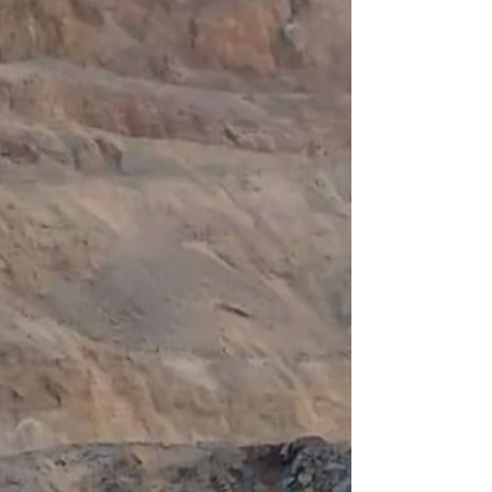
obligatoria para el proyecto de litio,
último paso administrativo antes de la
emisión de la Declaración de Impacto
Ambiental, prevista para septiembre de
2026. La instancia comenzó el 3 de
agosto y se extenderá hasta el 31 de
agosto de 2026. Una vez finalizada, las
autoridades provinciales elaborarán el
informe de evaluación definitivo que
permitirá avanzar hacia la emisión de la
Declaración de Impacto Ambiental (DIA),
resolución que