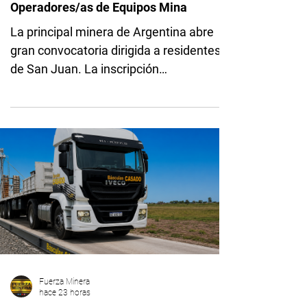
Fuerza Minera
hace 7 horas
Argentina
San Juan: Veladero busca
Operadores/as de Equipos Mina
La principal minera de Argentina abre
gran convocatoria dirigida a residentes
de San Juan. La inscripción
permanecerá abierta hasta el 24 de
agosto y el proceso de selección incluirá
experiencia comprobable y pruebas
practicas. Veladero abrió dos nuevas
convocatorias laborales para incorporar
personal a su operación en San Juan,
con el objetivo de sumar profesionales y
técnicos a áreas estratégicas de la