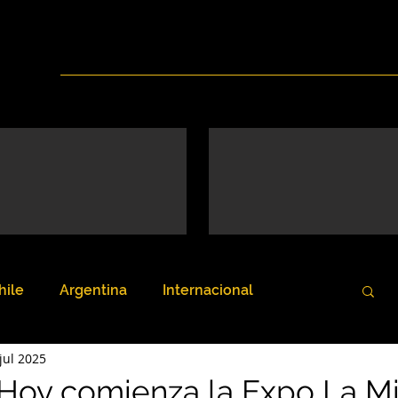
Inicio
Nosotros
Servicios
Noticias
hile
Argentina
Internacional
jul 2025
 Hoy comienza la Expo La Mi