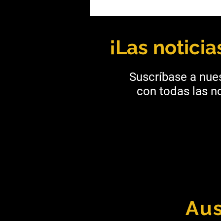
Mendoza: Kobrea y BHP se
unen para explorar cobre en
Malargüe
¡Las notici
Suscríbase a nues
con todas las no
Aus