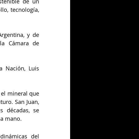
stenible de un 
o, tecnología, 
gentina, y de 
 la Cámara de 
 Nación, Luis 
 el mineral que 
turo. San Juan, 
s décadas, se 
 la mano.
inámicas del 