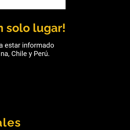
Juan: Veladero busca
adores/as de Equipos
a
 solo lugar!
ra estar informado
na, Chile y Perú.
ales