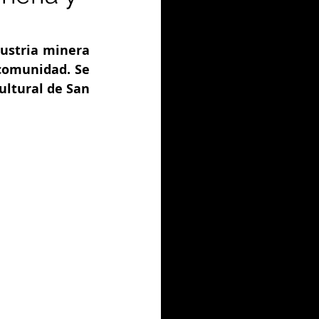
ustria minera 
comunidad. Se 
ultural de San 