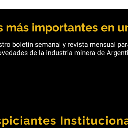
Jujuy: Cauchari-Olaroz
San 
obtiene financiamiento por
Oper
USD 220 millones
Min
as más importantes en un
tro boletín semanal y revista mensual pa
vedades de la industria minera de Argenti
piciantes Institucion