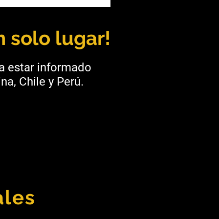
a: UNSa y Taca Taca
alecen la formación
ra
 solo lugar!
ra estar informado
na, Chile y Perú.
ales