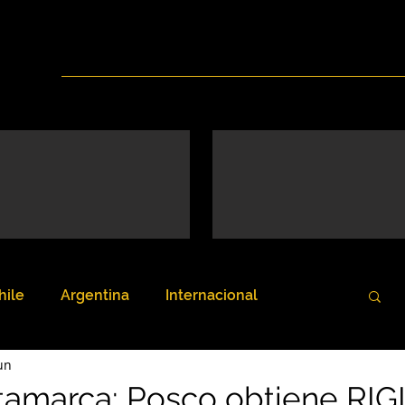
Inicio
Nosotros
Servicios
Noticias
hile
Argentina
Internacional
un
tamarca: Posco obtiene RIGI