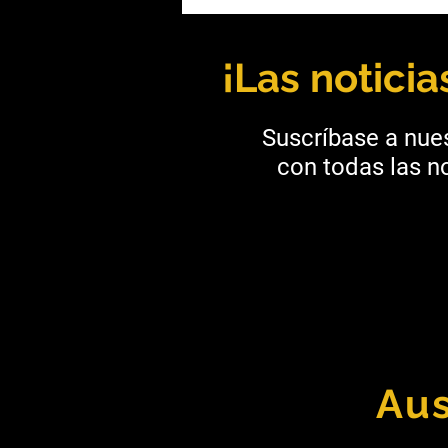
Andrea Díaz: Liderazgo,
ingeniería y una mirada
hacia el futuro de la minería
¡Las notici
Suscríbase a nues
con todas las no
Aus