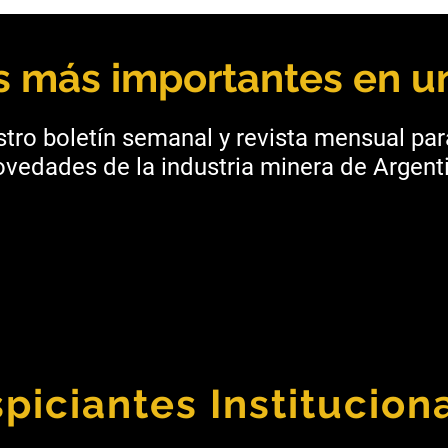
Básculas Casado obtuvo la
Salt
acreditación ISO/IEC 17025
fort
para su laboratorio
mine
as más importantes en un
tro boletín semanal y revista mensual pa
vedades de la industria minera de Argenti
piciantes Institucion