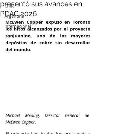
presentó sus avances en
Chile
PDAC 2026
Argentina
McEwen Copper expuso en Toronto 
Internacional
los hitos alcanzados por el proyecto 
sanjuanino, uno de los mayores 
depósitos de cobre sin desarrollar 
del mundo.
Michael Meding, Director General de 
McEwen Copper.
El proyecto Los Azules fue protagonista 