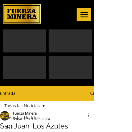
Entrada
Todas las Noticias
Fuerza Minera
Todas las Noticias
3 mar
1 min de lectura
San Juan: Los Azules
Perú