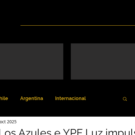
Inicio
Nosotros
Servicios
Noticias
hile
Argentina
Internacional
oct 2025
 Los Azules e YPF Luz impul