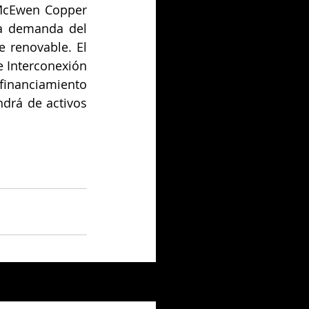
McEwen Copper 
a demanda del 
 renovable. El 
 Interconexión 
financiamiento 
drá de activos 
Ver todo