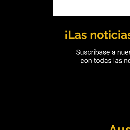
Andrea Díaz: Liderazgo,
ingeniería y una mirada
hacia el futuro de la minería
¡Las notici
Suscríbase a nues
con todas las no
Aus