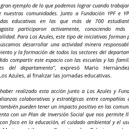
n gran ejemplo de lo que podemos lograr cuando trabaja
de nuestras comunidades. Junto a Fundación YPF e YP
adas educativas en las que más de 700 estudiant
ngasta participaron activamente, conociendo más s
ilidad. Para Los Azules, este tipo de iniciativas forman 
buscamos desarrollar una actividad minera responsable
ento y la formación de todos los sectores del departam
ido compartir este espacio con las escuelas y las famil
es del departamento”
, expresó Mario Hernández
os Azules, al finalizar las jornadas educativas.
 haber realizado esta acción junto a Los Azules y Fund
lianzas colaborativas y estratégicas entre compañías q
 también pueden tener un impacto positivo en las comun
enta con un Plan de Inversión Social que nos permite ll
con foco en la educación, el cuidado ambiental y el uso 