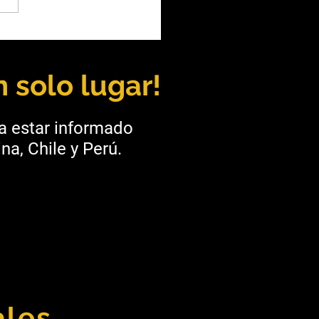
a: UNSa y Taca Taca
alecen la formación
ra
 solo lugar!
ra estar informado
na, Chile y Perú.
ales