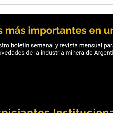
Básculas Casado obtuvo la
Salt
acreditación ISO/IEC 17025
fort
para su laboratorio
mine
as más importantes en un
tro boletín semanal y revista mensual pa
vedades de la industria minera de Argenti
piciantes Institucion