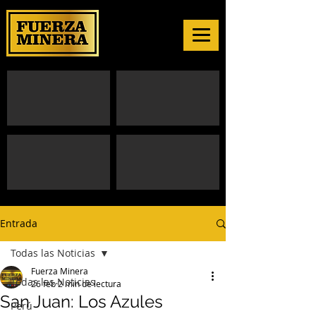
Entrada
Todas las Noticias
Fuerza Minera
Todas las Noticias
26 feb
2 min de lectura
San Juan: Los Azules
Perú