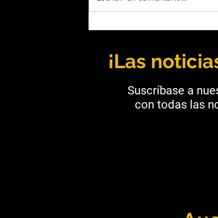
Salta: UNSa y Taca Taca
fortalecen la formación
minera
¡Las notici
Suscríbase a nues
con todas las no