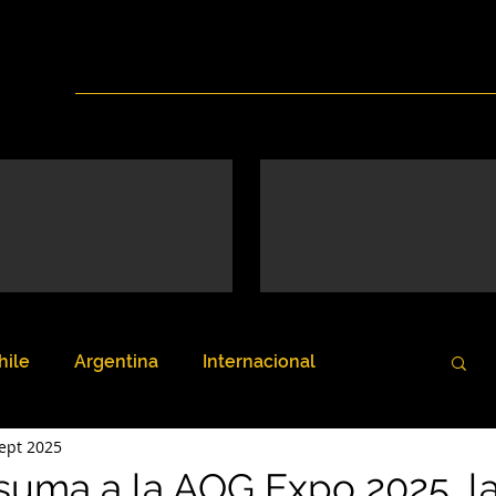
Inicio
Nosotros
Servicios
Noticias
hile
Argentina
Internacional
ept 2025
 suma a la AOG Expo 2025, l