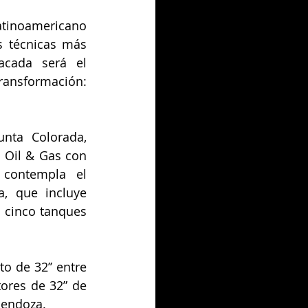
atinoamericano 
s técnicas más 
acada será el 
ransformación: 
nta Colorada, 
 Oil & Gas con 
contempla el 
, que incluye 
 cinco tanques 
 de 32’’ entre 
ores de 32” de 
Mendoza.