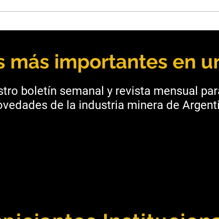
San Juan: Vicuña aportará
Mend
USD 250 millones para
unen
infraestructura provincial
Mala
as más importantes en un
tro boletín semanal y revista mensual pa
vedades de la industria minera de Argenti