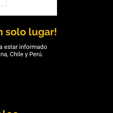
oza: Kobrea y BHP se
 para explorar cobre en
rgüe
 solo lugar!
ra estar informado
na, Chile y Perú.