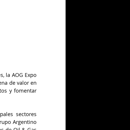
s, la AOG Expo 
na de valor en 
tos y fomentar 
ales sectores 
Grupo Argentino 
s de Oil & Gas 