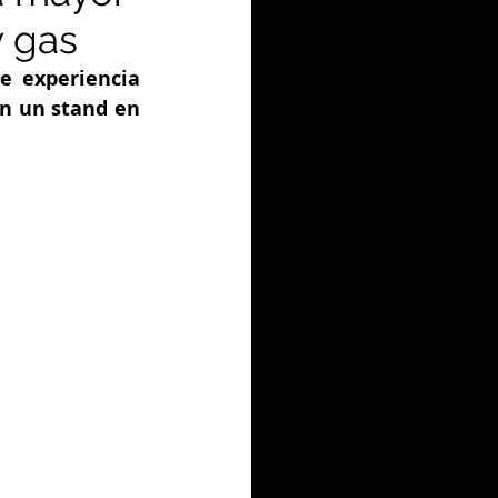
y gas
 experiencia 
on un stand en 