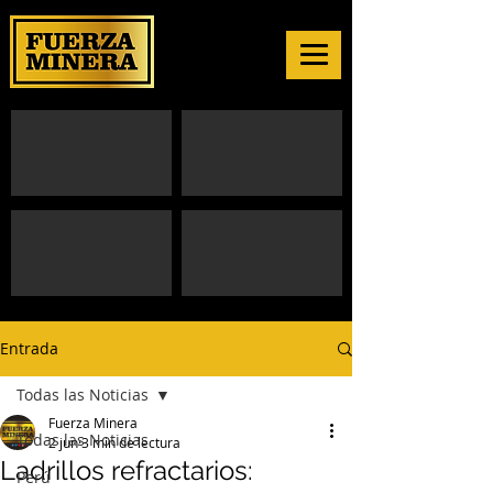
Entrada
Todas las Noticias
Fuerza Minera
Todas las Noticias
2 jun
3 min de lectura
Ladrillos refractarios:
Perú