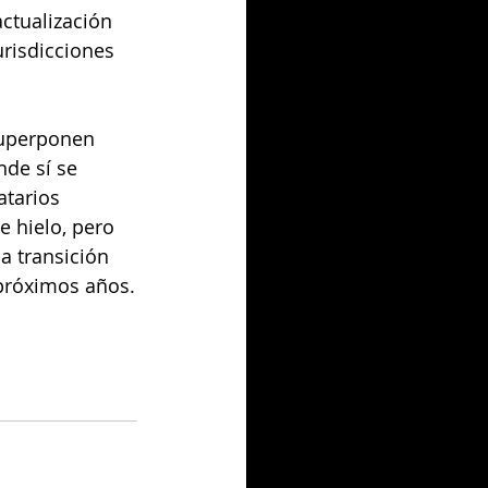
ctualización 
risdicciones 
 superponen 
de sí se 
tarios 
 hielo, pero 
a transición 
 próximos años.