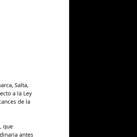
rca, Salta, 
cto a la Ley 
cances de la 
, que 
dinaria antes 