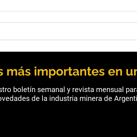
San Juan: Vicuña aportará
Mend
USD 250 millones para
unen
infraestructura provincial
Mala
as más importantes en un
tro boletín semanal y revista mensual pa
vedades de la industria minera de Argenti