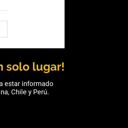
oza: Kobrea y BHP se
 para explorar cobre en
rgüe
 solo lugar!
ra estar informado
na, Chile y Perú.