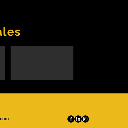
ales
.com