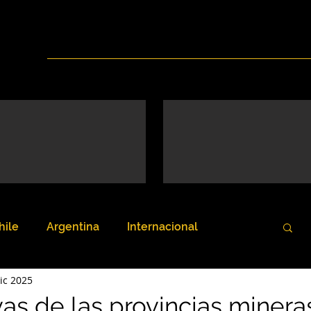
Inicio
Nosotros
Servicios
Noticias
hile
Argentina
Internacional
ic 2025
as de las provincias minera