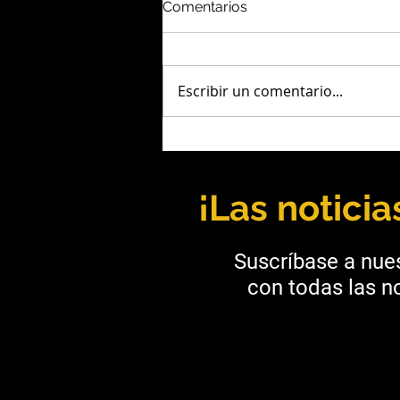
Comentarios
Escribir un comentario...
Salta: UNSa y Taca Taca
fortalecen la formación
minera
¡Las notici
Suscríbase a nues
con todas las no