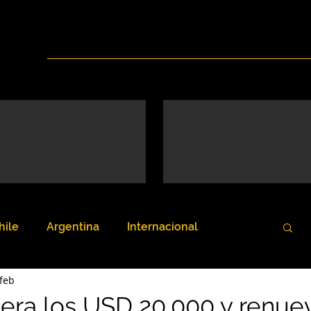
Inicio
Nosotros
Servicios
Noticias
hile
Argentina
Internacional
feb
upera los USD 20.000 y renue