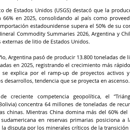
co de Estados Unidos (USGS) destacó que la producci
n 66% en 2025, consolidando al país como proveedo
mportación estadounidense supera el 50% de su con
ineral Commodity Summaries 2026, Argentina y Chile
externas de litio de Estados Unidos.
ño, Argentina pasó de producir 13.800 toneladas de lit
adas en 2025, registrando el crecimiento más rápido a
o se explica por el ramp-up de proyectos activos y
s desarrollos, tendencia que se proyecta en ascenso.
e creciente competencia geopolítica, el “Triángu
 Bolivia) concentra 64 millones de toneladas de recurs
as chinas. Mientras China domina más del 60% del 
za sudamericana en reservas primarias posiciona a 
 la disputa por los minerales críticos de la transición