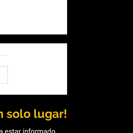
a: UNSa y Taca Taca
alecen la formación
ra
 solo lugar!
ra estar informado