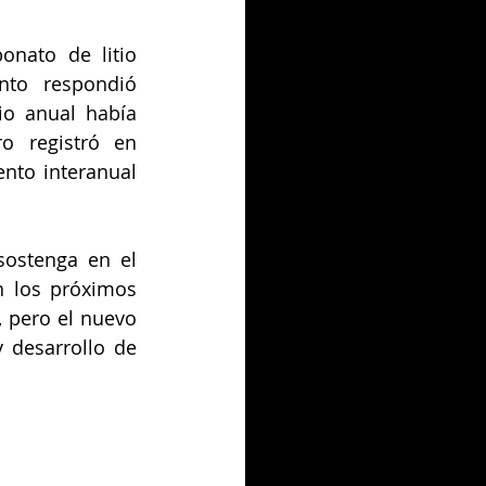
nato de litio 
to respondió 
o anual había 
o registró en 
nto interanual 
ostenga en el 
 los próximos 
 pero el nuevo 
 desarrollo de 