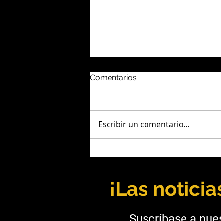
Comentarios
Escribir un comentario...
Andrea Díaz: Liderazgo,
ingeniería y una mirada
hacia el futuro de la minería
¡Las notici
Suscríbase a nues