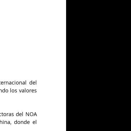
ernacional del 
do los valores 
ctoras del NOA 
hina, donde el 