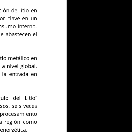
ón de litio en 
r clave en un 
sumo interno. 
 abastecen el 
io metálico en 
 nivel global. 
 la entrada en 
lo del Litio” 
os, seis veces 
procesamiento 
la región como 
 energética.