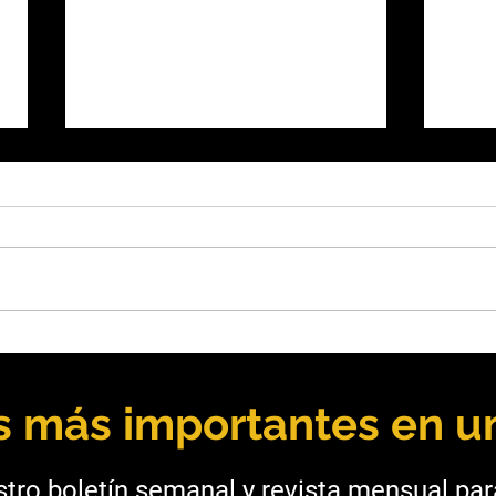
Básculas Casado obtuvo la
Salt
acreditación ISO/IEC 17025
fort
para su laboratorio
mine
as más importantes en un
tro boletín semanal y revista mensual pa