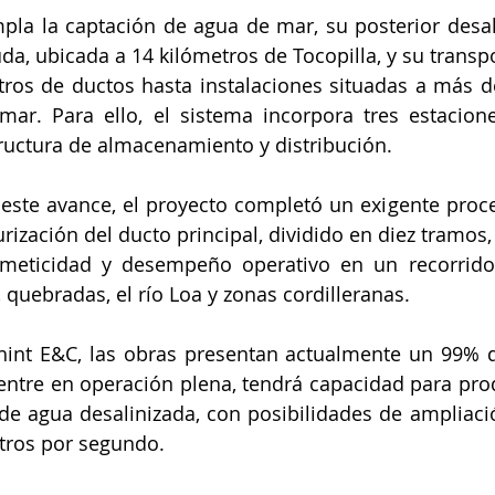
mpla la captación de agua de mar, su posterior desali
da, ubicada a 14 kilómetros de Tocopilla, y su transpo
ros de ductos hasta instalaciones situadas a más d
 mar. Para ello, el sistema incorpora tres estacio
ructura de almacenamiento y distribución.
 este avance, el proyecto completó un exigente proc
rización del ducto principal, dividido en diez tramos, 
rmeticidad y desempeño operativo en un recorrido 
 quebradas, el río Loa y zonas cordilleranas.
int E&C, las obras presentan actualmente un 99% d
entre en operación plena, tendrá capacidad para prod
de agua desalinizada, con posibilidades de ampliació
itros por segundo.