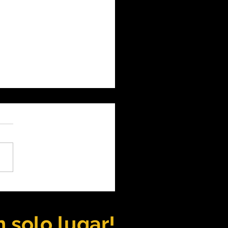
e: Lundin mantiene
ección de producción
 al temporal
 solo lugar!