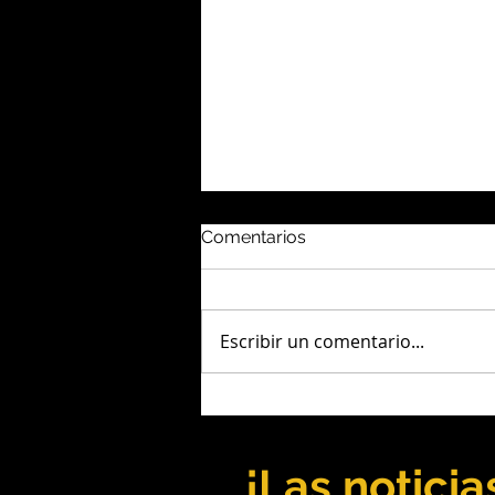
Comentarios
Escribir un comentario...
Chile: Capstone Copper
alcanzó un Ebitda récord de
USD 354 millones
¡Las notici