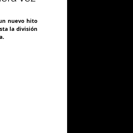
un nuevo hito 
a la división 
a.