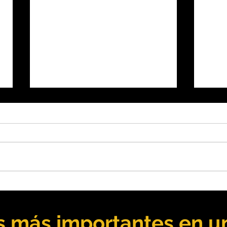
Chile: Participación
Chil
femenina en gran minería
proy
alcanzó récord histórico
pese
as más importantes en un