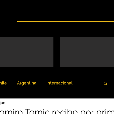
Inicio
Nosotros
Servicios
Noticias
hile
Argentina
Internacional
jun
domiro Tomic recibe por pri