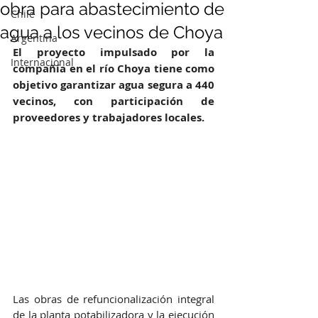
obra para abastecimiento de
Chile
agua a los vecinos de Choya
Argentina
El proyecto impulsado por la 
Internacional
compañía en el río Choya tiene como 
objetivo garantizar agua segura a 440 
vecinos, con participación de 
proveedores y trabajadores locales.
Las obras de refuncionalización integral 
de la planta potabilizadora y la ejecución 