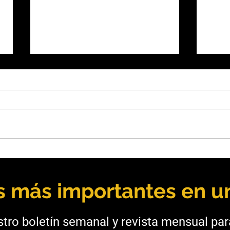
Básculas Casado obtuvo la
Salt
acreditación ISO/IEC 17025
fort
para su laboratorio
mine
as más importantes en un
tro boletín semanal y revista mensual pa