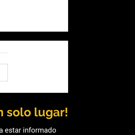
a: UNSa y Taca Taca
alecen la formación
ra
 solo lugar!
ra estar informado