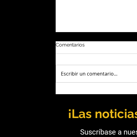
Comentarios
Escribir un comentario...
Andrea Díaz: Liderazgo,
ingeniería y una mirada
hacia el futuro de la minería
¡Las notici
Suscríbase a nues