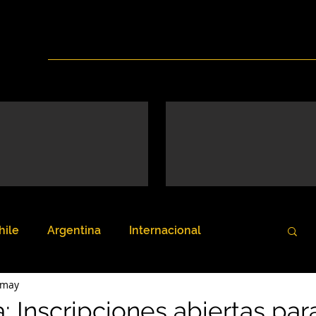
Inicio
Nosotros
Servicios
Noticias
hile
Argentina
Internacional
 may
 Inscripciones abiertas para