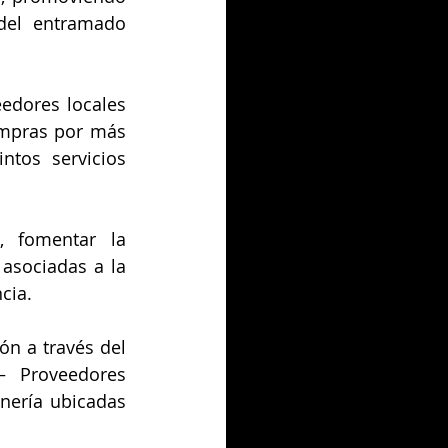
del entramado 
edores locales 
ompras por más 
tos servicios 
, fomentar la 
sociadas a la 
cia.
ón a través del 
– Proveedores 
nería ubicadas 