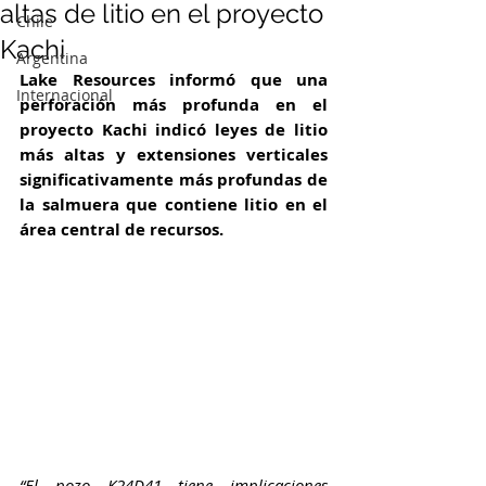
altas de litio en el proyecto
Chile
Kachi
Argentina
Lake Resources informó que una 
Internacional
perforación más profunda en el 
proyecto Kachi indicó leyes de litio 
más altas y extensiones verticales 
significativamente más profundas de 
la salmuera que contiene litio en el 
área central de recursos.
“El pozo K24D41 tiene implicaciones 