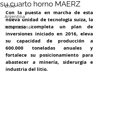
su cuarto horno MAERZ
Chile
Con la puesta en marcha de esta 
Argentina
nueva unidad de tecnología suiza, la 
empresa completa un plan de 
Internacional
inversiones iniciado en 2016, eleva 
su capacidad de producción a 
600.000 toneladas anuales y 
fortalece su posicionamiento para 
abastecer a minería, siderurgia e 
industria del litio.