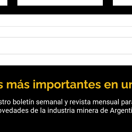
Argentina y Chile: Cómo
Octa
funciona el Tratado Minero
reuni
binacional
indu
as más importantes en un
inte
tro boletín semanal y revista mensual pa
vedades de la industria minera de Argenti