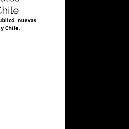
hile
blicó nuevas 
y Chile.