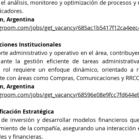
el análisis, monitoreo y optimización de procesos y r
icadores.
an, Argentina
ingroom.com/jobs/get_vacancy/685ac1b5417f12ca4ee
ciones Institucionales
te administrativo y operativo en el área, contribuyen
ante la gestión eficiente de tareas administrativas
l rol requiere un enfoque dinámico, orientado a re
nte con áreas como Compras, Comunicaciones y RRCC
n, Argentina
ingroom.com/jobs/get_vacancy/68596e08e9fcc7fd644e
ficación Estratégica
 de inversión y desarrollar modelos financieros que
imiento de la compañía, asegurando una interacción ef
les y financieras.