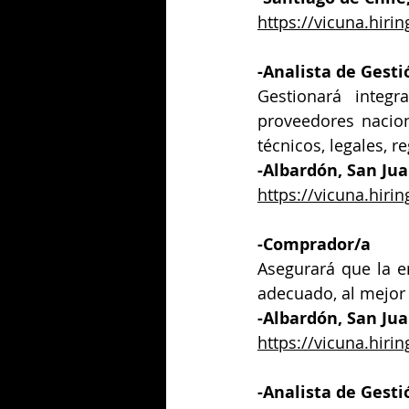
https://vicuna.hi
-
Analista de Gest
Gestionará integr
proveedores nacion
técnicos, legales, r
-
Albardón, San Jua
https://vicuna.hi
-
Comprador/a
Asegurará que la e
adecuado, al mejor 
-Albardón, San Ju
https://vicuna.hir
-
Analista de Gesti