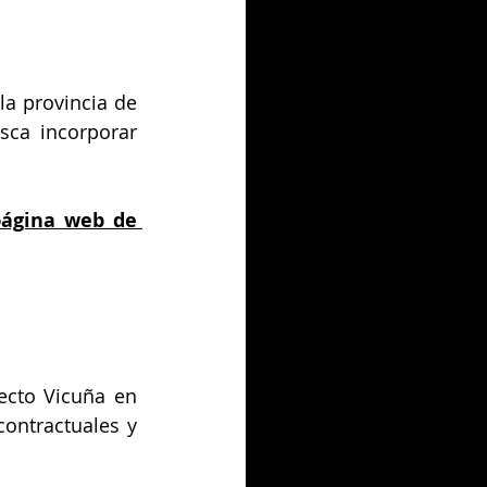
a provincia de 
sca incorporar 
ágina web de 
ecto Vicuña en 
ontractuales y 