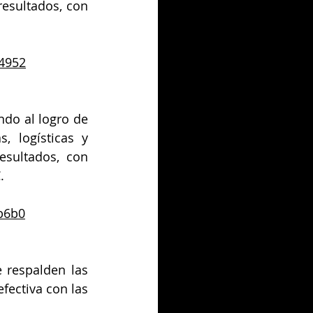
esultados, con 
c4952
do al logro de 
, logísticas y 
sultados, con 
.
b6b0
 respalden las 
ectiva con las 