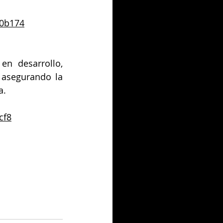
e0b174
n desarrollo, 
 asegurando la 
a.
cf8