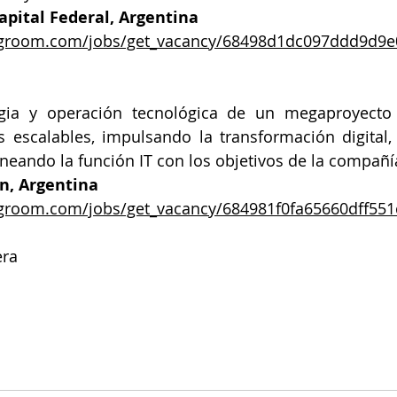
Capital Federal, Argentina
ringroom.com/jobs/get_vacancy/68498d1dc097ddd9d9
egia y operación tecnológica de un megaproyecto e
 escalables, impulsando la transformación digital,
ineando la función IT con los objetivos de la compañí
n, Argentina
ingroom.com/jobs/get_vacancy/684981f0fa65660dff551
era