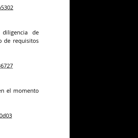
a5302
iligencia de 
 de requisitos 
36727
en el momento 
c0d03