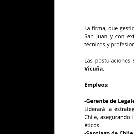
La firma, que gesti
San Juan y con ext
técnicos y profesio
Las postulaciones 
Vicuña. 
Empleos: 
-
Gerente de Legal
Liderará la estrat
Chile, asegurando l
éticos.
-
Santiago de Chile