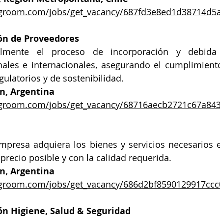
ringroom.com/jobs/get_vacancy/687fd3e8ed1d38714d5
ión de Proveedores
almente el proceso de incorporación y debida d
ales e internacionales, asegurando el cumplimiento
egulatorios y de sostenibilidad.
n, Argentina
ringroom.com/jobs/get_vacancy/68716aecb2721c67a84
mpresa adquiera los bienes y servicios necesarios 
precio posible y con la calidad requerida.
an, Argentina
ingroom.com/jobs/get_vacancy/686d2bf8590129917cc
ón Higiene, Salud & Seguridad