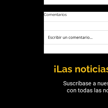
Comentarios
Escribir un comentario...
IFC: Estándar que redefine la
competitividad de las
inversiones en
¡Las notici
Latinoamérica
Suscríbase a nues
con todas las no