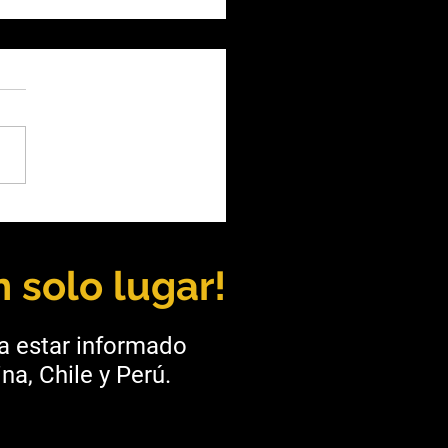
ve Live OnTour Río
rá a líderes de la
stria para impulsar
 solo lugar!
ligencia aplicada
ra estar informado
na, Chile y Perú.