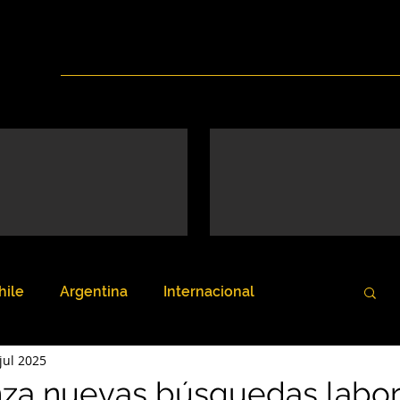
Inicio
Nosotros
Servicios
Noticias
hile
Argentina
Internacional
jul 2025
nza nuevas búsquedas labor