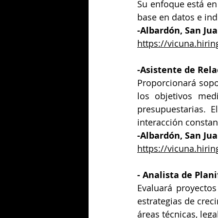
Su enfoque está en 
base en datos e ind
-Albardón, San Ju
https://vicuna.hir
-
Asistente de Rela
Proporcionará sopor
los objetivos medi
presupuestarias. E
interacción consta
-
Albardón, San Jua
https://vicuna.hir
- 
Analista de Plani
Evaluará proyectos
estrategias de crec
áreas técnicas, lega