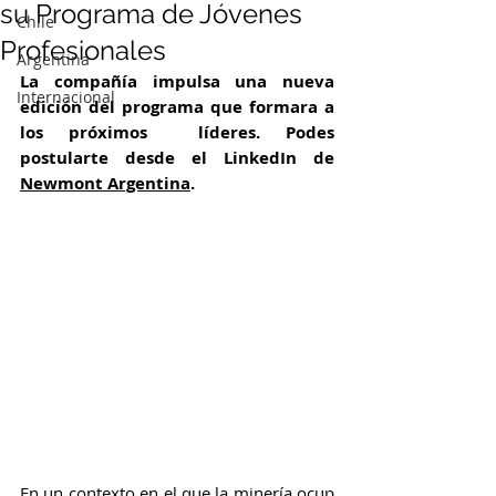
su Programa de Jóvenes
Chile
Profesionales
Argentina
La compañía impulsa una nueva 
Internacional
edición del programa que formara a 
los próximos  líderes. Podes 
postularte desde el LinkedIn de 
Newmont Argentina
.
En un contexto en el que la minería ocup