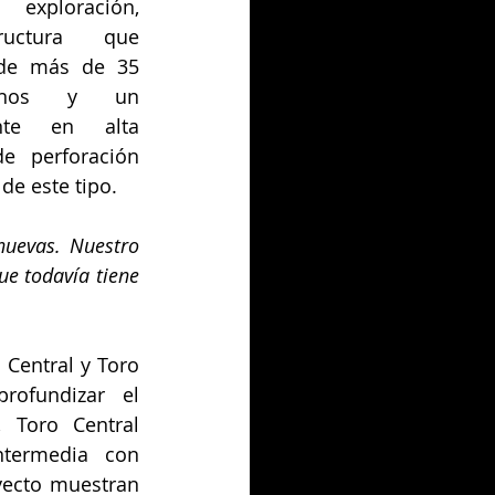
xploración, 
tructura que 
 de más de 35 
inos y un 
te en alta 
 perforación 
de este tipo.
uevas. Nuestro 
e todavía tiene 
Central y Toro 
ofundizar el 
 Toro Central 
ntermedia con 
yecto muestran 