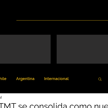
Inicio
Nosotros
Servicios
Noticias
hile
Argentina
Internacional
ul
 TMT se consolida como nu