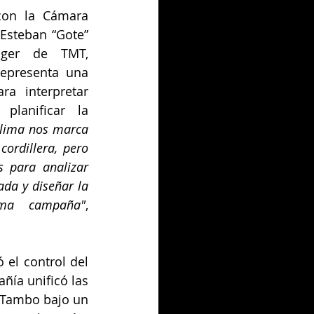
con la Cámara 
Esteban “Gote” 
ger de TMT, 
representa una 
ra interpretar 
lanificar la 
clima nos marca 
ordillera, pero 
 para analizar 
da y diseñar la 
ima campaña"
, 
el control del 
ñía unificó las 
 Tambo bajo un 