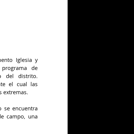
nto Iglesia y 
 programa de 
del distrito. 
e el cual las 
s extremas.
o se encuentra 
de campo, una 