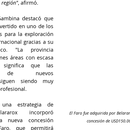
 región"
, afirmó.
Gambina destacó que 
vertido en uno de los 
s para la exploración 
rnacional gracias a su 
ico. "La provincia 
mes áreas con escasa 
 significa que las 
es de nuevos 
siguen siendo muy 
profesional.
na estrategia de 
lararox incorporó 
El Faro fue adquirida por Belara
a nueva concesión 
ro, que permitirá 