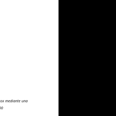
rox mediante una 
concesión de USD150.000	