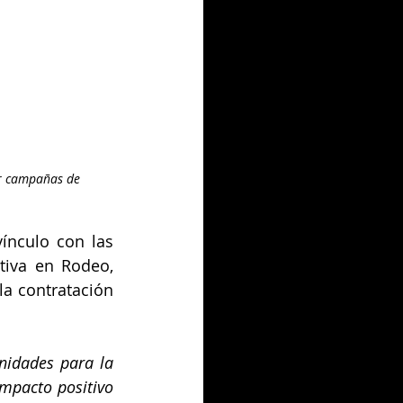
r campañas de 
ínculo con las 
iva en Rodeo, 
a contratación 
idades para la 
pacto positivo 