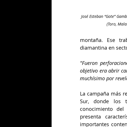
 José Esteban “Gote” Gamb
(Toro, Mal
montaña. Ese trab
diamantina en secto
"Fueron perforacion
objetivo era abrir c
muchísimo por revel
La campaña más reci
Sur, donde los tr
conocimiento del 
presenta caracter
importantes conten