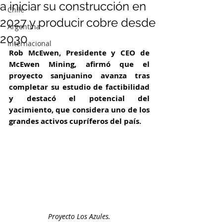
a iniciar su construcción en
Chile
2027 y producir cobre desde
Argentina
2030
Internacional
Rob McEwen, Presidente y CEO de 
McEwen Mining, afirmó que el 
proyecto sanjuanino avanza tras 
completar su estudio de factibilidad 
y destacó el potencial del 
yacimiento, que considera uno de los 
grandes activos cupríferos del país.
Proyecto Los Azules.