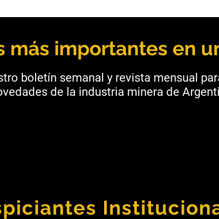
Jujuy: Cauchari-Olaroz
San 
obtiene financiamiento por
Oper
USD 220 millones
Min
as más importantes en un
tro boletín semanal y revista mensual pa
vedades de la industria minera de Argenti
piciantes Institucion