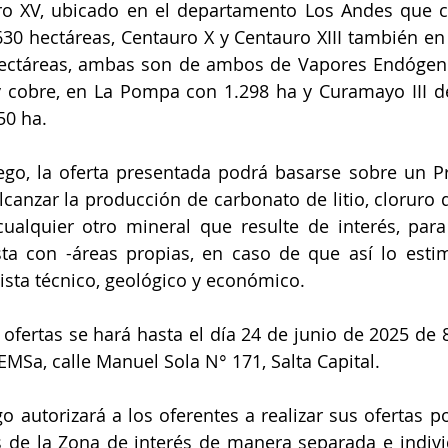
ro XV, ubicado en el departamento Los Andes que c
 630 hectáreas, Centauro X y Centauro XIII también en
 hectáreas, ambas son de ambos de Vapores Endógen
 cobre, en La Pompa con 1.298 ha y Curamayo III de 
50 ha.
iego, la oferta presentada podrá basarse sobre un P
lcanzar la producción de carbonato de litio, cloruro d
cualquier otro mineral que resulte de interés, para
sta con -áreas propias, en caso de que así lo esti
ista técnico, geológico y económico.
 ofertas se hará hasta el día 24 de junio de 2025 de 8
EMSa, calle Manuel Sola N° 171, Salta Capital.
o autorizará a los oferentes a realizar sus ofertas po
s de la Zona de interés de manera separada e indivi