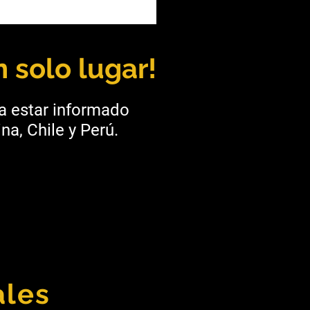
Juan: Veladero busca
adores/as de Equipos
a
 solo lugar!
ra estar informado
na, Chile y Perú.
ales