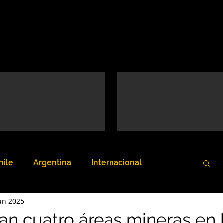
Inicio
Nosotros
Servicios
Noticias
hile
Argentina
Internacional
un 2025
itan cuatro áreas mineras en