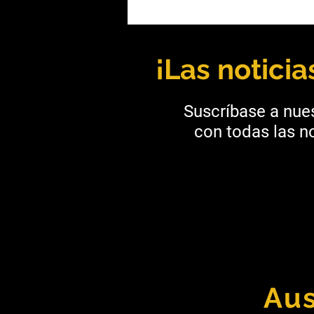
Mendoza: Kobrea y BHP se
unen para explorar cobre en
Malargüe
¡Las notici
Suscríbase a nues
con todas las no
Aus