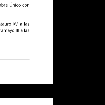
obre Único con 
auro XV, a las 
amayo III a las 
Ver todo