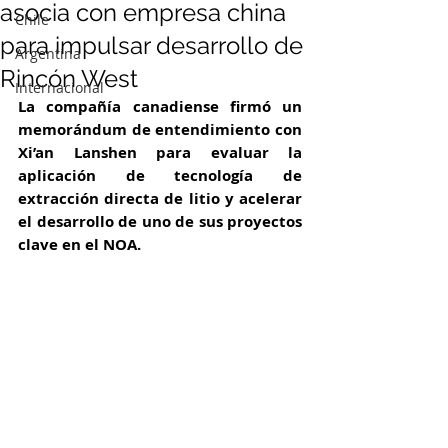
asocia con empresa china
Chile
para impulsar desarrollo de
Argentina
Rincón West
Internacional
La compañía canadiense firmó un 
memorándum de entendimiento con 
Xi’an Lanshen para evaluar la 
aplicación de tecnología de 
extracción directa de litio y acelerar 
el desarrollo de uno de sus proyectos 
clave en el NOA.