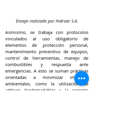
Ensayo realizado por Hidroar S.A.
Asimismo, se trabaja con protocolos 
vinculados al uso obligatorio de 
elementos de protección personal, 
mantenimiento preventivo de equipos, 
control de herramientas, manejo de 
combustibles y respuesta ante 
emergencias. A esto se suman prácticas 
orientadas a minimizar impactos 
ambientales, como la utilización de 
aditivos biodegradables y la correcta 
gestión de residuos y fluidos de 
perforación.
Para Hidroar, la integración entre 
experiencia técnica, control operativo y 
criterios ambientales resulta clave para 