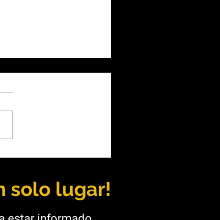
Juan: Vicuña aportará
250 millones para
estructura provincial
 solo lugar!
ra estar informado