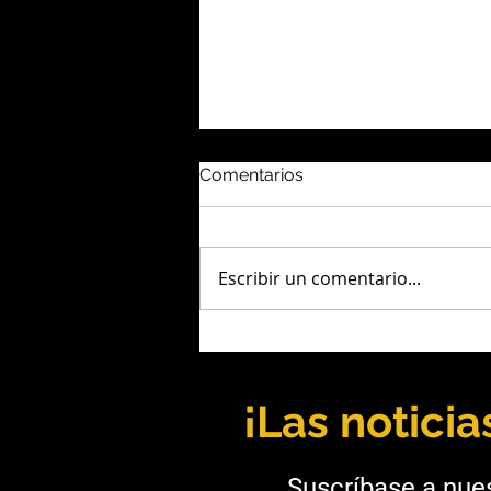
Comentarios
Escribir un comentario...
Chile: El Teniente prueba
red óptica para operar
equipos a distancia
¡Las notici
Suscríbase a nues