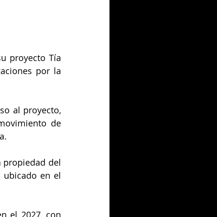
u proyecto Tía 
ciones por la 
o al proyecto, 
movimiento de 
a.
 propiedad del 
 ubicado en el 
n el 2027, con 