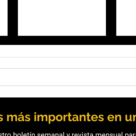
Salta: UNSa y Taca Taca
San 
fortalecen la formación
USD 
minera
infra
as más importantes en un
tro boletín semanal y revista mensual pa