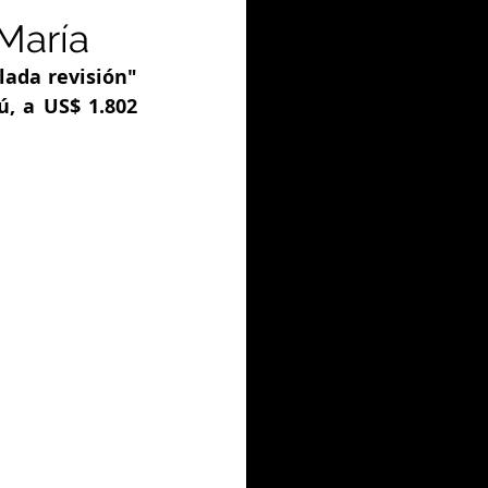
 María
ada revisión" 
, a US$ 1.802 