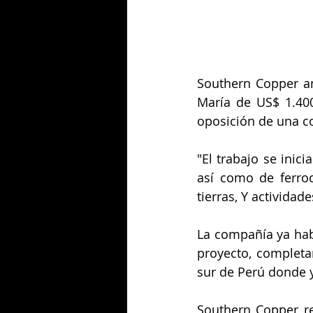
Southern Copper an
María de US$ 1.400
oposición de una 
"El trabajo se inic
así como de ferro
tierras, Y activida
La compañía ya habí
proyecto, completan
sur de Perú donde 
Southern Copper re