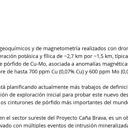
 geoquímicos y de magnetometría realizados con dro
ación potásica y fílica de ~2,7 km por ~1,5 km, típica
e pórfido de Cu-Mo, asociada a anomalías magnéticas
bre de hasta 700 ppm Cu (0,07% Cu) y 600 ppm Mo (0,
stá planificando actualmente más trabajos de definic
ción de exploración inicial para probar este nuevo de
los cinturones de pórfido más importantes del mund
en el sector sureste del Proyecto Caña Brava, es un ob
vado con múltiples eventos de intrusión mineralizada