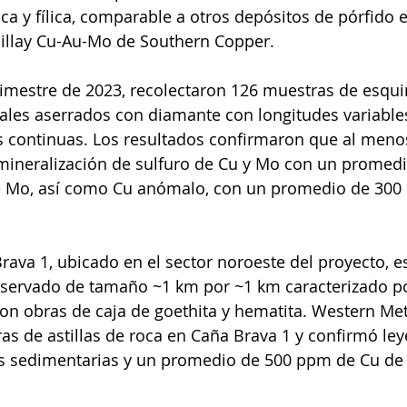
ica y fílica, comparable a otros depósitos de pórfido
uillay Cu-Au-Mo de Southern Copper. 
rimestre de 2023, recolectaron 126 muestras de esquir
les aserrados con diamante con longitudes variables 
 continuas. Los resultados confirmaron que al menos
 mineralización de sulfuro de Cu y Mo con un promed
 Mo, así como Cu anómalo, con un promedio de 300 
 
rava 1, ubicado en el sector noroeste del proyecto, es
nservado de tamaño ~1 km por ~1 km caracterizado p
 con obras de caja de goethita y hematita. Western Met
as de astillas de roca en Caña Brava 1 y confirmó ley
as sedimentarias y un promedio de 500 ppm de Cu de 