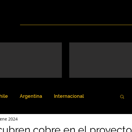
Inicio
Nosotros
Servicios
Noticias
hile
Argentina
Internacional
 ene 2024
cubren cobre en el proyect