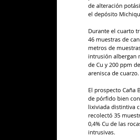
de alteración potás
el depósito Michiq
Durante el cuarto t
46 muestras de cana
metros de muestras
intrusión albergan
de Cu y 200 ppm de
arenisca de cuarzo.
El prospecto Caña B
de pórfido bien co
lixiviada distintiva
recolectó 35 muestr
0,4% Cu de las roc
intrusivas.