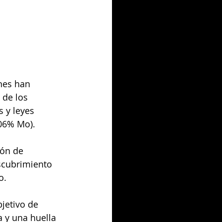
nes han 
 de los 
 y leyes 
06% Mo). 
ión de 
scubrimiento 
o.
jetivo de 
 y una huella 