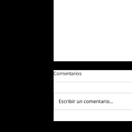
Comentarios
Escribir un comentario...
Perú: Antamina, Las Bambas
y Cerro Verde lideran
producción de cobre