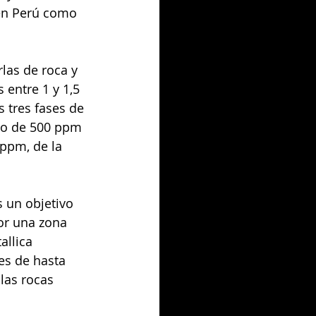
 en Perú como 
las de roca y 
entre 1 y 1,5 
 tres fases de 
io de 500 ppm 
ppm, de la 
 un objetivo 
or una zona 
allica 
es de hasta 
las rocas 