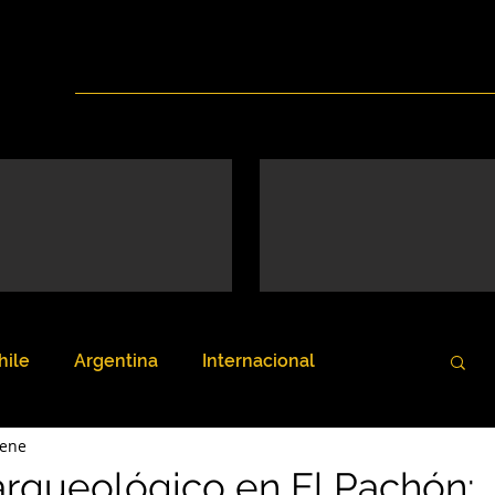
Inicio
Nosotros
Servicios
Noticias
hile
Argentina
Internacional
 ene
arqueológico en El Pachón: