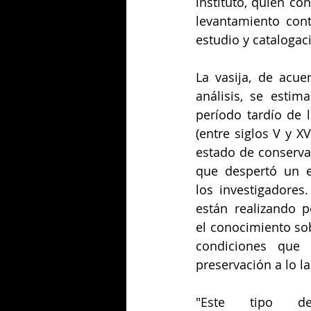
instituto, quien co
levantamiento contr
estudio y catalogac
La vasija, de acue
análisis, se estim
período tardío de l
(entre siglos V y X
estado de conservac
que despertó un es
los investigadores
están realizando p
el conocimiento sob
condiciones que h
preservación a lo l
"Este tipo de