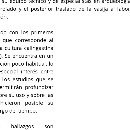
n su equipo técnico y de especialistas en arqueología,
olado y el posterior traslado de la vasija al labor
ión.
rdo con los primeros 
a que corresponde al 
a cultura calingastina 
V). Se encuentra en un 
ión poco habitual, lo 
pecial interés entre 
. Los estudios que se 
ermitirán profundizar 
re su uso y sobre las 
icieron posible su 
argo del tiempo.
 hallazgos son 