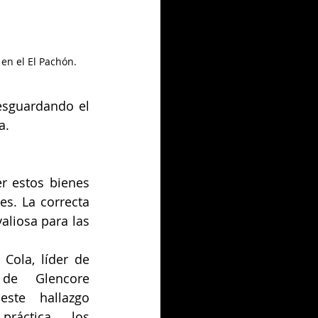
 en el El Pachón.
esguardando el 
a.
r estos bienes 
s. La correcta 
liosa para las 
Cola, líder de 
de Glencore 
ste hallazgo 
ráctica los 