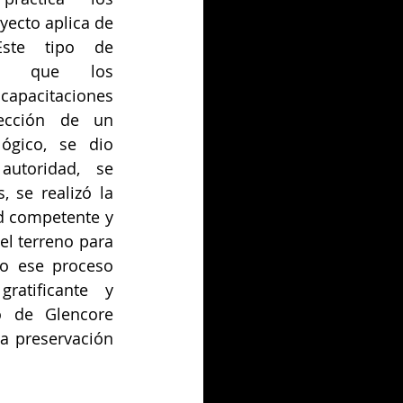
ecto aplica de 
Este tipo de 
ra que los 
acitaciones 
ección de un 
ógico, se dio 
utoridad, se 
, se realizó la 
d competente y 
el terreno para 
do ese proceso 
atificante y 
 de Glencore 
a preservación 