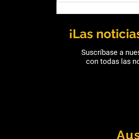
Andrea Díaz: Liderazgo,
ingeniería y una mirada
hacia el futuro de la minería
¡Las notici
Suscríbase a nues
con todas las no
Aus