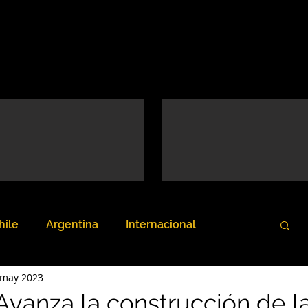
Inicio
Nosotros
Servicios
Noticias
hile
Argentina
Internacional
 may 2023
Avanza la construcción de l