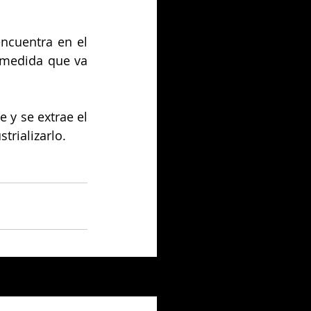
ncuentra en el 
 medida que va 
 y se extrae el 
trializarlo.
Ver todo