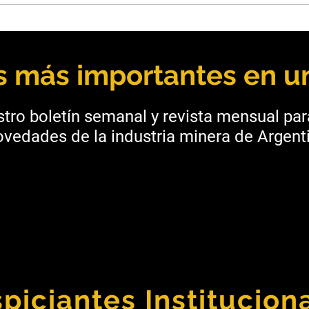
Básculas Casado obtuvo la
Chil
acreditación ISO/IEC 17025
red 
para su laboratorio
equi
as más importantes en un
tro boletín semanal y revista mensual pa
vedades de la industria minera de Argenti
piciantes Institucion