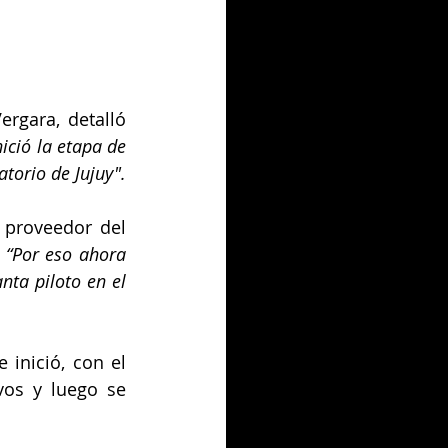
rgara, detalló 
ció la etapa de 
atorio de Jujuy".
proveedor del 
 
“Por eso ahora 
ta piloto en el 
inició, con el 
vos y luego se 