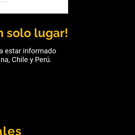
e: El Teniente prueba
óptica para operar
pos a distancia
 solo lugar!
ra estar informado
na, Chile y Perú.
ales