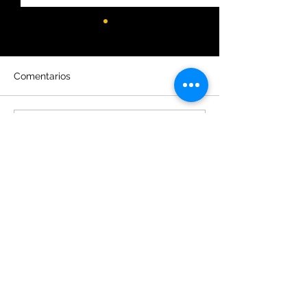
Comentarios
Escribir un comentario...
Chile: Participación
Chile: Lundin m
femenina en gran
proyección de
minería alcanzó récord
producción pes
histórico
temporal
¡Las noticias más importantes
en un solo lugar!
Suscríbase a nuestro boletín semanal y
revista mensual para estar informado
con todas las novedades de la industria
minera de Argentina, Chile y Perú.