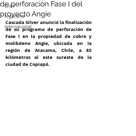
de perforación Fase I del
Chile
proyecto Angie
Argentina
Cascada Silver anunció la finalización 
Internacional
de su programa de perforación de 
Fase I en la propiedad de cobre y 
molibdeno Angie, ubicada en la 
región de Atacama, Chile, a 85 
kilómetros al este sureste de la 
ciudad de Copiapó. 