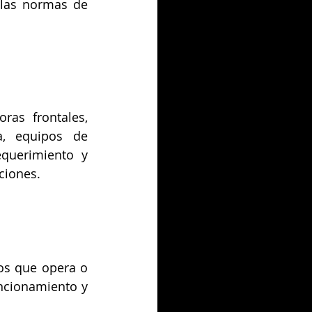
 las normas de 
as frontales, 
, equipos de 
querimiento y 
ciones.
os que opera o 
ncionamiento y 