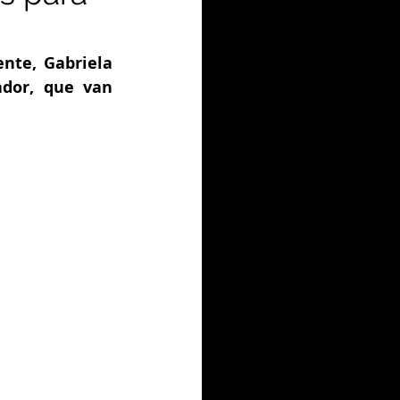
nte, Gabriela 
dor, que van 