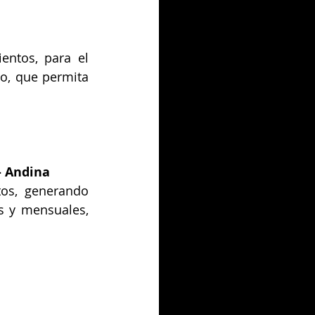
entos, para el 
o, que permita 
- Andina  
tos, generando 
 y mensuales, 