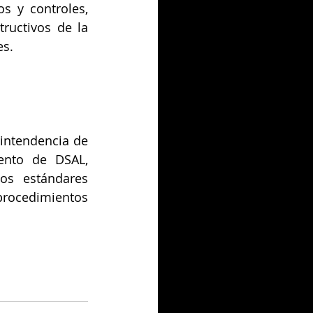
s y controles, 
ructivos de la 
s. 
intendencia de 
ento de DSAL, 
os estándares 
procedimientos 