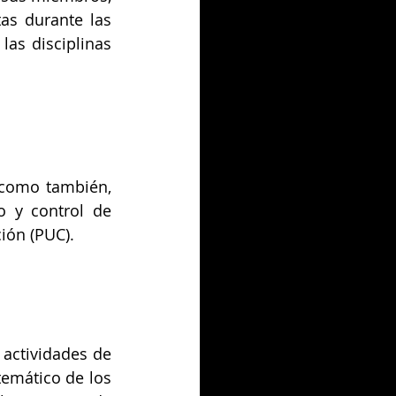
as durante las 
as disciplinas 
 como también, 
 y control de 
ión (PUC).
 actividades de 
temático de los 