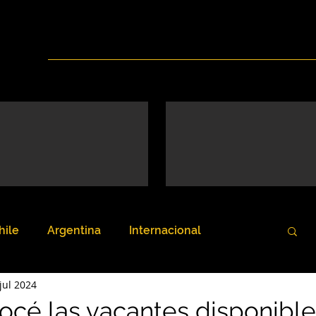
Inicio
Nosotros
Servicios
Noticias
hile
Argentina
Internacional
jul 2024
océ las vacantes disponible