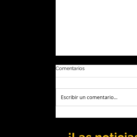
Comentarios
Escribir un comentario...
Salta: UNSa y Taca Taca
fortalecen la formación
minera