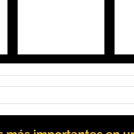
San Juan: Vicuña aportará
Mend
USD 250 millones para
unen
infraestructura provincial
Mala