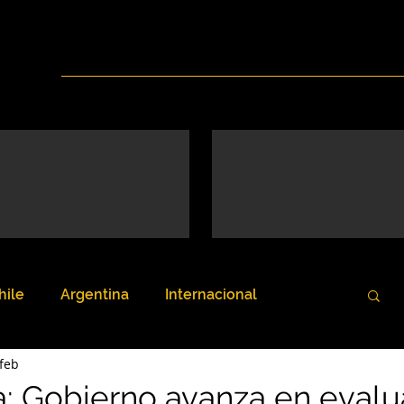
Inicio
Nosotros
Servicios
Noticias
hile
Argentina
Internacional
feb
: Gobierno avanza en evalu