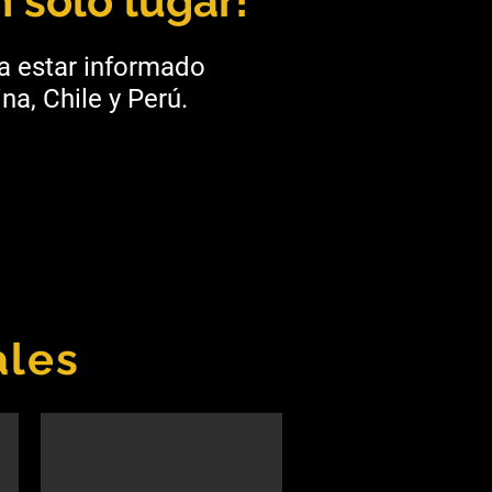
 solo lugar!
ra estar informado
na, Chile y Perú.
ales