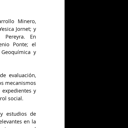
rollo Minero, 
sica Jornet; y 
 Pereyra. En 
nio Ponte; el 
 Geoquímica y 
e evaluación, 
los mecanismos 
 expedientes y 
ol social.
y estudios de 
levantes en la 