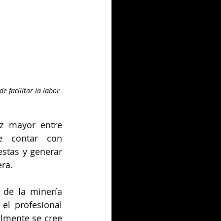
e facilitar la labor 
z mayor entre 
e contar con 
stas y generar 
ra.
de la minería 
el profesional 
lmente se cree 