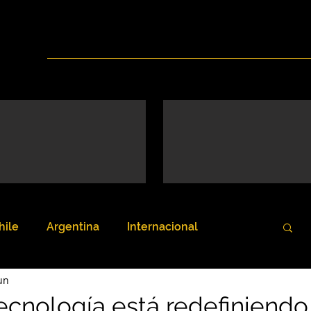
Inicio
Nosotros
Servicios
Noticias
hile
Argentina
Internacional
un
ecnología está redefiniendo