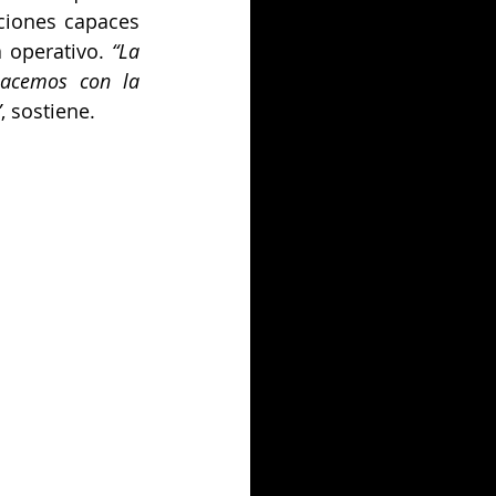
ciones capaces 
 operativo. 
“La 
hacemos con la 
”
, sostiene.