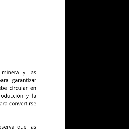
minera y las 
ra garantizar 
e circular en 
oducción y la 
ra convertirse 
serva que las 