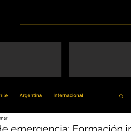
Inicio
Nosotros
Servicios
Noticias
hile
Argentina
Internacional
 mar
de emergencia: Formación i